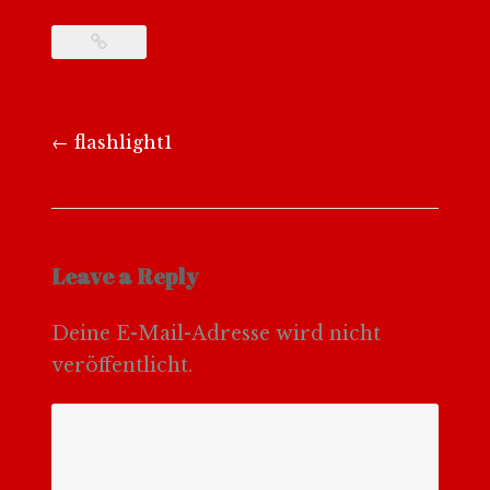
Post
←
flashlight1
navigation
Leave a Reply
Deine E-Mail-Adresse wird nicht
veröffentlicht.