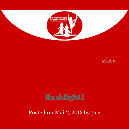
Skip
to
content
MENU
STARTSEITE
AUSSCHREIBUNG
flashlight1
TEILNEHMER
Posted on
Mai 2, 2018
by
Jule
KARTENVERKAUF