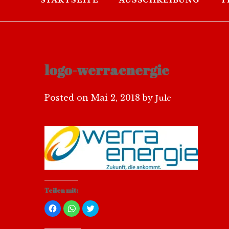
STARTSEITE
AUSSCHREIBUNG
T
logo-werraenergie
Posted on
Mai 2, 2018
by
Jule
Teilen mit:
Klick,
Klicken,
Klick,
um
um
um
auf
auf
über
Facebook
WhatsApp
Twitter