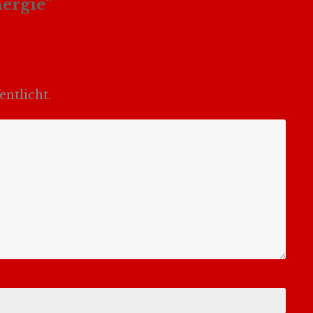
ergie
”
ntlicht.