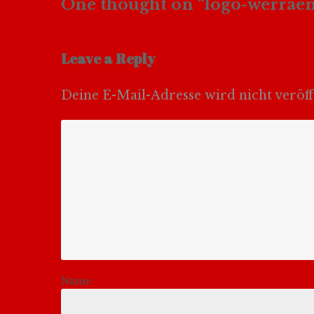
One thought on “
logo-werraen
Leave a Reply
Deine E-Mail-Adresse wird nicht veröffe
Name